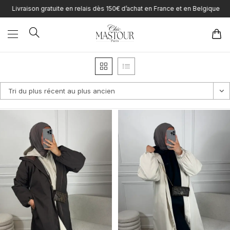
Skip
ivraison gratuite en relais dès 150€ d’achat en France et en Belgique
to
content
Tri du plus récent au plus ancien