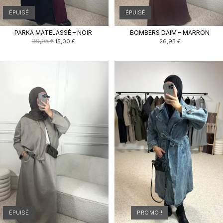
ÉPUISÉ
ÉPUISÉ
PARKA MATELASSÉ – NOIR
BOMBERS DAIM – MARRON
Le
Le
39,95
€
15,00
€
26,95
€
prix
prix
initial
actuel
était :
est :
39,95 €.
15,00 €.
ÉPUISÉ
PROMO !