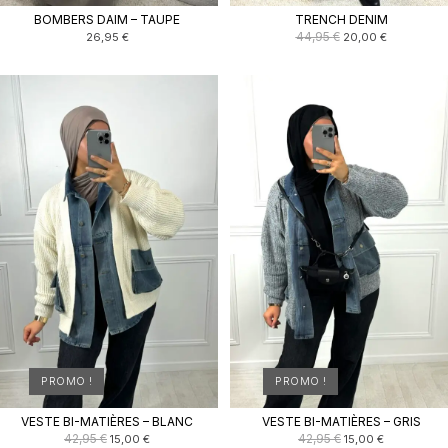
BOMBERS DAIM – TAUPE
TRENCH DENIM
Le
Le
44,95
€
26,95
€
20,00
€
prix
prix
initial
actuel
était :
est :
44,95 €.
20,00 €.
PROMO !
PROMO !
VESTE BI-MATIÈRES – BLANC
VESTE BI-MATIÈRES – GRIS
Le
Le
Le
Le
42,95
€
42,95
€
15,00
€
15,00
€