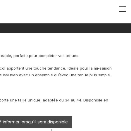
Ma
Me
éable, parfaite pour compléter vos tenues.
col apportent une touche tendance, idéale pour la mi-saison.
e aussi bien avec un ensemble qu’avec une tenue plus simple.
rte une taille unique, adaptée du 34 au 44. Disponible en
'informer lorsqu'il sera disponible