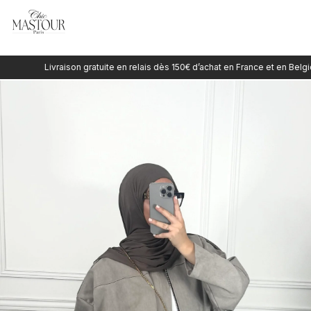
Skip
Livraison gratuite en relais dès 150€ d’achat en France et en Belgique
to
content