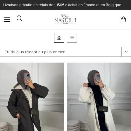
Skip
son gratuite en relais dès 150€ d’achat en France et en Belgique
to
content
Tri du plus récent au plus ancien