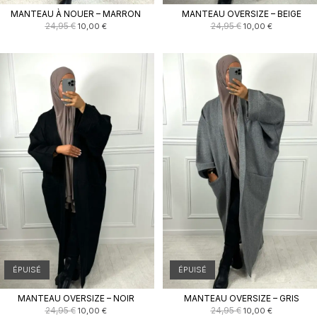
MANTEAU À NOUER – MARRON
MANTEAU OVERSIZE – BEIGE
Le
Le
Le
Le
24,95
€
24,95
€
10,00
€
10,00
€
prix
prix
prix
prix
initial
actuel
initial
actuel
était :
est :
était :
est :
24,95 €.
10,00 €.
24,95 €.
10,00 €.
ÉPUISÉ
ÉPUISÉ
MANTEAU OVERSIZE – NOIR
MANTEAU OVERSIZE – GRIS
Le
Le
Le
Le
24,95
€
24,95
€
10,00
€
10,00
€