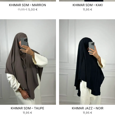
KHIMAR SDM – MARRON
KHIMAR SDM – KAKI
Le
Le
11,95
€
5,00
€
11,95
€
prix
prix
initial
actuel
était :
est :
11,95 €.
5,00 €.
KHIMAR SDM – TAUPE
KHIMAR JAZZ – NOIR
11,95
€
11,95
€