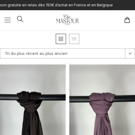
Skip
n relais dès 150€ d’achat en France et en Belgique
to
content
Tri du plus récent au plus ancien