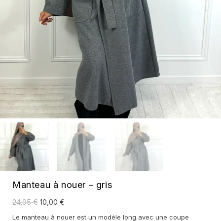
Manteau à nouer – gris
Le
Le
24,95
€
10,00
€
prix
prix
initial
actuel
Le manteau à nouer est un modèle long avec une coupe