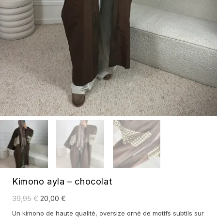
Kimono ayla – chocolat
Le
Le
39,95
€
20,00
€
prix
prix
initial
actuel
Un kimono de haute qualité, oversize orné de motifs subtils sur