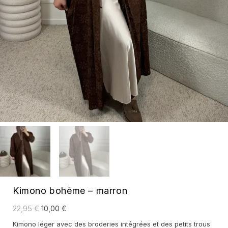
Kimono bohème – marron
Le
Le
22,95
€
10,00
€
prix
prix
initial
actuel
Kimono léger avec des broderies intégrées et des petits trous