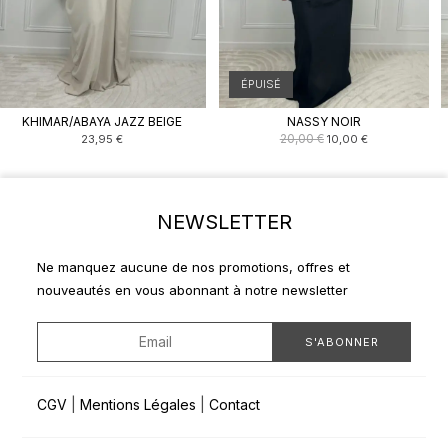
ÉPUISÉ
KHIMAR/ABAYA JAZZ BEIGE
NASSY NOIR
Le
Le
20,00
€
23,95
€
10,00
€
prix
prix
initial
actuel
était :
est :
20,00 €.
10,00 €.
NEWSLETTER
Ne manquez aucune de nos promotions, offres et
nouveautés en vous abonnant à notre newsletter
CGV
|
Mentions Légales
|
Contact